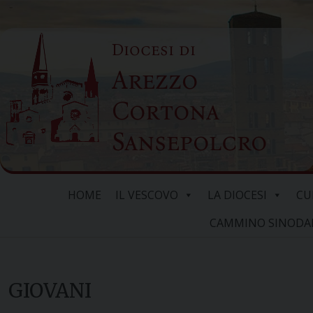
Skip
to
Diocesi di
content
Arezzo
Cortona
Sansepolcro
HOME
IL VESCOVO
LA DIOCESI
CU
CAMMINO SINODALE