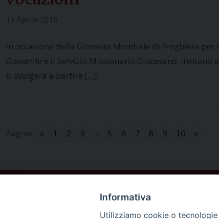
13 Aprile 2016
In occasione della Giornata Mondiale di Preghiera per l
Giovanile e il Servizio Missionario Diocesano, invitano a
si svolgerà a partire […]
Pagine:
«
1
2
3
4
5
6
7
8
9
10
»
Informativa
Utilizziamo cookie o tecnologie s