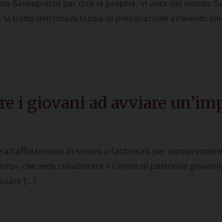
tona-Sansepolcro per dire la propria, in vista del sinod
». Si tratta dell’ottava tappa di preparazione all’evento 
are i giovani ad avviare un’im
e all’affidamento di terreni o fabbricati per intraprender
ro», che vede collaborare il Centro di pastorale giovanile, 
iduare […]