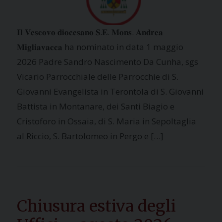
𝐈𝐥 𝐕𝐞𝐬𝐜𝐨𝐯𝐨 𝐝𝐢𝐨𝐜𝐞𝐬𝐚𝐧𝐨 𝐒.𝐄. 𝐌𝐨𝐧𝐬. 𝐀𝐧𝐝𝐫𝐞𝐚
𝐌𝐢𝐠𝐥𝐢𝐚𝐯𝐚𝐜𝐜𝐚 ha nominato in data 1 maggio
2026 Padre Sandro Nascimento Da Cunha, sgs
Vicario Parrocchiale delle Parrocchie di S.
Giovanni Evangelista in Terontola di S. Giovanni
Battista in Montanare, dei Santi Biagio e
Cristoforo in Ossaia, di S. Maria in Sepoltaglia
al Riccio, S. Bartolomeo in Pergo e […]
Chiusura estiva degli