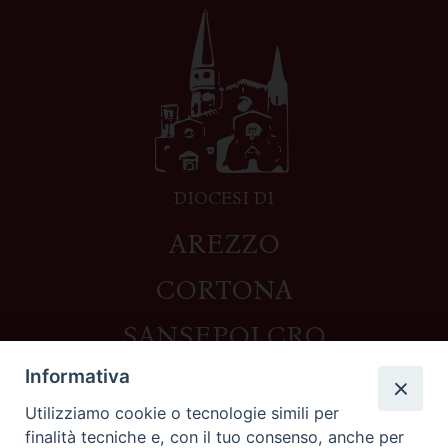
DIOCESI DI
AREZZO
CORTONA
SANSEPOLCRO
Informativa
Utilizziamo cookie o tecnologie simili per
Contatti
finalità tecniche e, con il tuo consenso, anche per