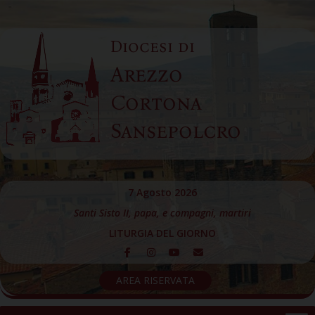
Skip
to
Diocesi di
content
Arezzo
Cortona
Sansepolcro
7 Agosto 2026
Santi Sisto II, papa, e compagni, martiri
LITURGIA DEL GIORNO
AREA RISERVATA