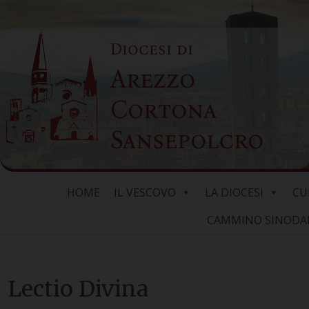
Skip
to
Diocesi di
content
Arezzo
Cortona
Sansepolcro
HOME
IL VESCOVO
LA DIOCESI
CU
CAMMINO SINODALE
Lectio Divina