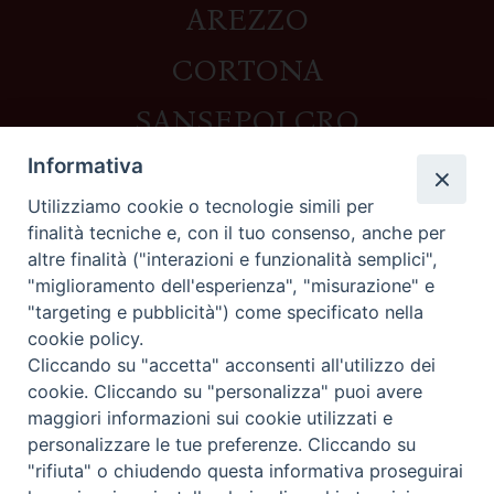
AREZZO
CORTONA
SANSEPOLCRO
Informativa
Utilizziamo cookie o tecnologie simili per
Contatti
finalità tecniche e, con il tuo consenso, anche per
altre finalità ("interazioni e funzionalità semplici",
Piazza del Duomo,1 - 52100 Arezzo
"miglioramento dell'esperienza", "misurazione" e
segreteria@diocesi.arezzo.it
"targeting e pubblicità") come specificato nella
Informativa privacy
cookie policy.
Cliccando su "accetta" acconsenti all'utilizzo dei
cookie. Cliccando su "personalizza" puoi avere
maggiori informazioni sui cookie utilizzati e
Seguici su
personalizzare le tue preferenze. Cliccando su
"rifiuta" o chiudendo questa informativa proseguirai