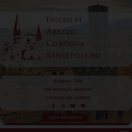
Skip
to
Diocesi di
content
Arezzo
Cortona
Sansepolcro
8 Agosto 2026
San Domenico, sacerdote
LITURGIA DEL GIORNO
AREA RISERVATA