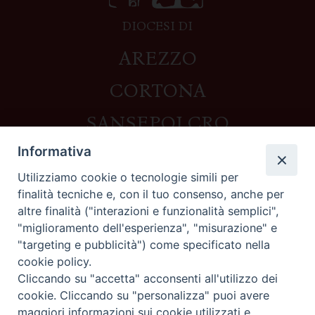
DIOCESI DI
AREZZO
CORTONA
SANSEPOLCRO
Informativa
Utilizziamo cookie o tecnologie simili per
Contatti
finalità tecniche e, con il tuo consenso, anche per
altre finalità ("interazioni e funzionalità semplici",
Piazza del Duomo,1 - 52100 Arezzo
"miglioramento dell'esperienza", "misurazione" e
segreteria@diocesi.arezzo.it
"targeting e pubblicità") come specificato nella
Informativa privacy
cookie policy.
Cliccando su "accetta" acconsenti all'utilizzo dei
cookie. Cliccando su "personalizza" puoi avere
maggiori informazioni sui cookie utilizzati e