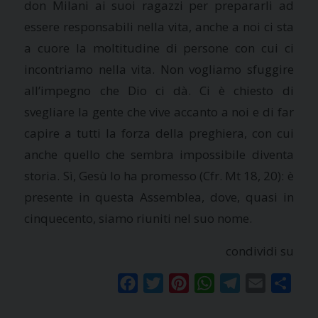
don Milani ai suoi ragazzi per prepararli ad
essere responsabili nella vita, anche a noi ci sta
a cuore la moltitudine di persone con cui ci
incontriamo nella vita. Non vogliamo sfuggire
all’impegno che Dio ci dà. Ci è chiesto di
svegliare la gente che vive accanto a noi e di far
capire a tutti la forza della preghiera, con cui
anche quello che sembra impossibile diventa
storia. Sì, Gesù lo ha promesso (Cfr. Mt 18, 20): è
presente in questa Assemblea, dove, quasi in
cinquecento, siamo riuniti nel suo nome.
condividi su
Facebook
Twitter
Pinterest
WhatsApp
Telegram
Email
Condi