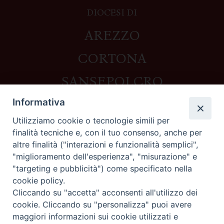
DIOCESI DI
AREZZO
CORTONA
SANSEPOLCRO
Informativa
Utilizziamo cookie o tecnologie simili per
Contatti
finalità tecniche e, con il tuo consenso, anche per
altre finalità ("interazioni e funzionalità semplici",
Piazza del Duomo,1 - 52100 Arezzo
"miglioramento dell'esperienza", "misurazione" e
segreteria@diocesi.arezzo.it
"targeting e pubblicità") come specificato nella
Informativa privacy
cookie policy.
Cliccando su "accetta" acconsenti all'utilizzo dei
cookie. Cliccando su "personalizza" puoi avere
maggiori informazioni sui cookie utilizzati e