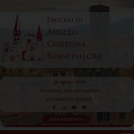
Skip
to
Diocesi di
content
Arezzo
Cortona
Sansepolcro
10 Agosto 2026
San Lorenzo, diacono e martire
LITURGIA DEL GIORNO
AREA RISERVATA