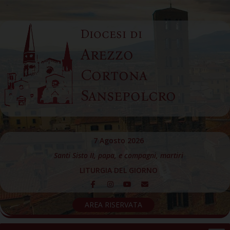
Skip
to
Diocesi di
content
Arezzo
Cortona
Sansepolcro
7 Agosto 2026
Santi Sisto II, papa, e compagni, martiri
LITURGIA DEL GIORNO
AREA RISERVATA