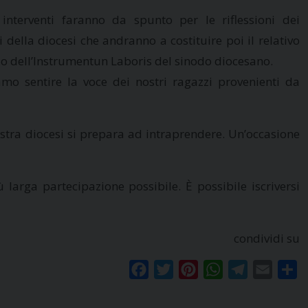
 interventi faranno da spunto per le riflessioni dei
i della diocesi che andranno a costituire poi il relativo
lo dell’Instrumentun Laboris del sinodo diocesano.
amo sentire la voce dei nostri ragazzi provenienti da
stra diocesi si prepara ad intraprendere. Un’occasione
ù larga partecipazione possibile. È possibile iscriversi
condividi su
Facebook
Twitter
Pinterest
WhatsApp
Telegram
Email
Co