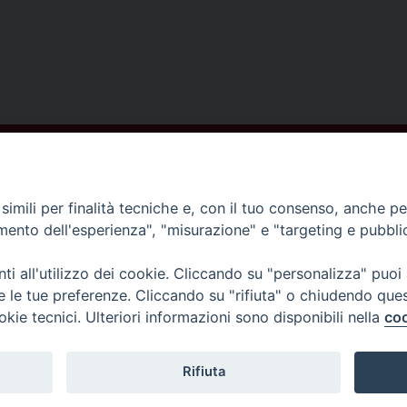
ISCRIVITI ALLA NEWSLETTER
imili per finalità tecniche e, con il tuo consenso, anche per 
amento dell'esperienza", "misurazione" e "targeting e pubbli
Contatti
i all'utilizzo dei cookie. Cliccando su "personalizza" puoi
re le tue preferenze. Cliccando su "rifiuta" o chiudendo que
Piazza del Duomo,1 - 52100 Arezzo
okie tecnici. Ulteriori informazioni sono disponibili nella
coo
segreteria@diocesi.arezzo.it
Informativa privacy
Rifiuta