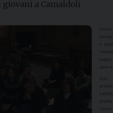
 i giovani a Camaldoli
Un’occ
Sansep
e dom
l’event
tappa 
apre an
Due i
profes
Cattol
profes
Univer