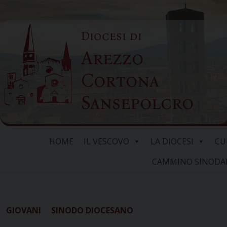
Skip
to
Diocesi di
content
Arezzo
Cortona
Sansepolcro
HOME
IL VESCOVO
LA DIOCESI
CU
CAMMINO SINODALE
GIOVANI
SINODO DIOCESANO