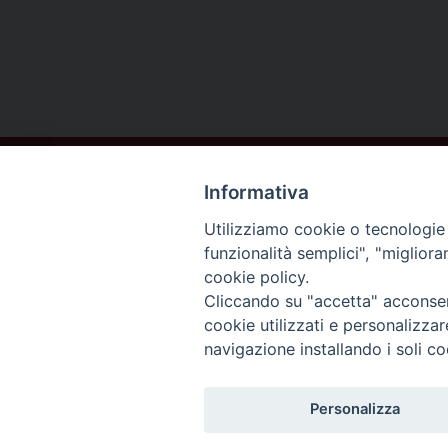
Informativa
Utilizziamo cookie o tecnologie s
funzionalità semplici", "miglior
cookie policy.
DIOCESI DI
Cliccando su "accetta" acconsent
AREZZO
cookie utilizzati e personalizza
navigazione installando i soli co
CORTONA
Personalizza
SANSEPOLCRO