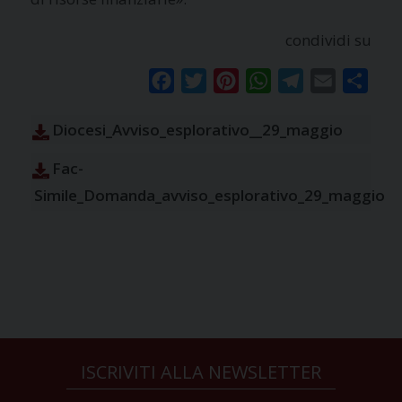
condividi su
Facebook
Twitter
Pinterest
WhatsApp
Telegram
Email
Condi
Diocesi_Avviso_esplorativo__29_maggio
Fac-
Simile_Domanda_avviso_esplorativo_29_maggio
ISCRIVITI ALLA NEWSLETTER