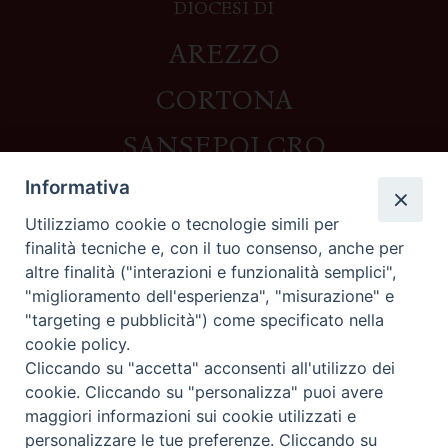
DIOCESI DI
AREZZO
CORTONA
SANSEPOLCRO
Informativa
Utilizziamo cookie o tecnologie simili per
Contatti
finalità tecniche e, con il tuo consenso, anche per
altre finalità ("interazioni e funzionalità semplici",
Piazza del Duomo,1 - 52100 Arezzo
"miglioramento dell'esperienza", "misurazione" e
segreteria@diocesi.arezzo.it
"targeting e pubblicità") come specificato nella
Informativa privacy
cookie policy.
Cliccando su "accetta" acconsenti all'utilizzo dei
cookie. Cliccando su "personalizza" puoi avere
maggiori informazioni sui cookie utilizzati e
Seguici su
personalizzare le tue preferenze. Cliccando su