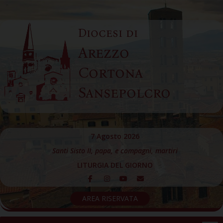
Skip
to
Diocesi di
content
Arezzo
Cortona
Sansepolcro
7 Agosto 2026
Santi Sisto II, papa, e compagni, martiri
LITURGIA DEL GIORNO
AREA RISERVATA