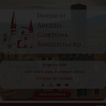
Skip
to
Diocesi di
content
Arezzo
Cortona
Sansepolcro
7 Agosto 2026
Santi Sisto II, papa, e compagni, martiri
LITURGIA DEL GIORNO
AREA RISERVATA