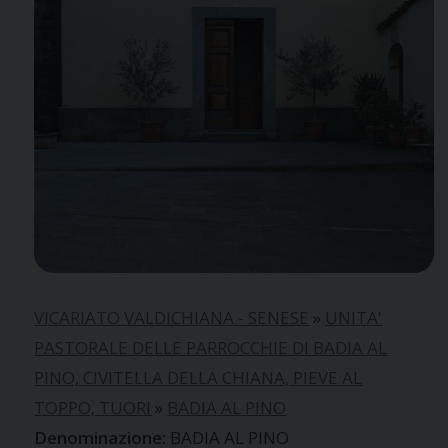
VICARIATO VALDICHIANA - SENESE
»
UNITA'
PASTORALE DELLE PARROCCHIE DI BADIA AL
PINO, CIVITELLA DELLA CHIANA, PIEVE AL
TOPPO, TUORI
»
BADIA AL PINO
BADIA AL PINO