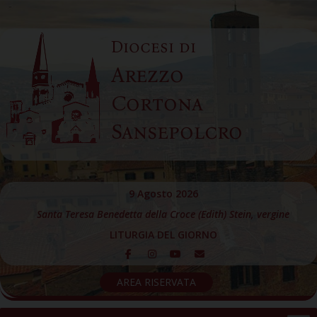
Skip
to
Diocesi di
content
Arezzo
Cortona
Sansepolcro
9 Agosto 2026
Santa Teresa Benedetta della Croce (Edith) Stein, vergine
LITURGIA DEL GIORNO
AREA RISERVATA