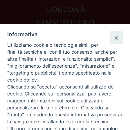
CORTONA
SANSEPOLCRO
Informativa
Utilizziamo cookie o tecnologie simili per
Contatti
finalità tecniche e, con il tuo consenso, anche per
altre finalità ("interazioni e funzionalità semplici",
Piazza del Duomo,1 - 52100 Arezzo
"miglioramento dell'esperienza", "misurazione" e
segreteria@diocesi.arezzo.it
"targeting e pubblicità") come specificato nella
Informativa privacy
cookie policy.
Cliccando su "accetta" acconsenti all'utilizzo dei
cookie. Cliccando su "personalizza" puoi avere
maggiori informazioni sui cookie utilizzati e
Seguici su
personalizzare le tue preferenze. Cliccando su
"rifiuta" o chiudendo questa informativa proseguirai
la navigazione installando i soli cookie tecnici.
Preferenze Cookie
Ulteriori informazioni sono disponibili nella
cookie