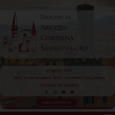
Skip
to
Diocesi di
content
Arezzo
Cortona
Sansepolcro
9 Agosto 2026
Santa Teresa Benedetta della Croce (Edith) Stein, vergine
LITURGIA DEL GIORNO
AREA RISERVATA