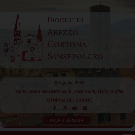
Skip
to
Diocesi di
content
Arezzo
Cortona
Sansepolcro
9 Agosto 2026
Santa Teresa Benedetta della Croce (Edith) Stein, vergine
LITURGIA DEL GIORNO
AREA RISERVATA