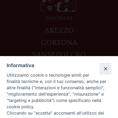
DIOCESI DI
AREZZO
CORTONA
SANSEPOLCRO
Informativa
Utilizziamo cookie o tecnologie simili per
Contatti
finalità tecniche e, con il tuo consenso, anche per
altre finalità ("interazioni e funzionalità semplici",
Piazza del Duomo,1 - 52100 Arezzo
"miglioramento dell'esperienza", "misurazione" e
segreteria@diocesi.arezzo.it
"targeting e pubblicità") come specificato nella
Informativa privacy
cookie policy.
Cliccando su "accetta" acconsenti all'utilizzo dei