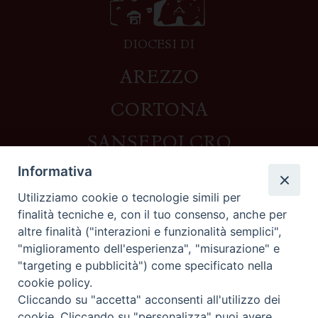
DIOCESI DI
AREZZO
CORTONA
SANSEPOLCRO
Informativa
Utilizziamo cookie o tecnologie simili per
Contatti
finalità tecniche e, con il tuo consenso, anche per
altre finalità ("interazioni e funzionalità semplici",
Piazza del Duomo,1 - 52100 Arezzo
"miglioramento dell'esperienza", "misurazione" e
segreteria@diocesi.arezzo.it
"targeting e pubblicità") come specificato nella
Informativa privacy
cookie policy.
Cliccando su "accetta" acconsenti all'utilizzo dei
cookie. Cliccando su "personalizza" puoi avere