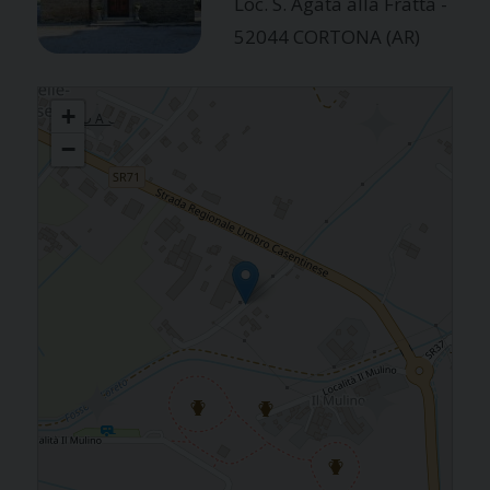
Loc. S. Agata alla Fratta -
52044 CORTONA (AR)
UNITA' PASTORALE DELLA VAL DI LORETO: S.EUSEBIO A CEGLIOLO,
+
S.PIETRO A CEGLIOLO, BOCENA, FRATTA
−