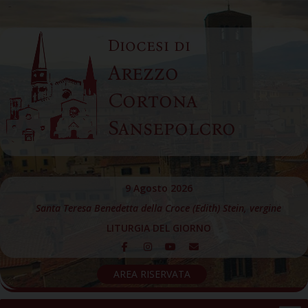
Skip
to
Diocesi di
content
Arezzo
Cortona
Sansepolcro
9 Agosto 2026
Santa Teresa Benedetta della Croce (Edith) Stein, vergine
LITURGIA DEL GIORNO
AREA RISERVATA