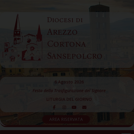
Skip
to
Diocesi di
content
Arezzo
Cortona
Sansepolcro
6 Agosto 2026
Festa della Trasfigurazione del Signore
LITURGIA DEL GIORNO
AREA RISERVATA