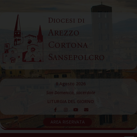
Skip
to
Diocesi di
content
Arezzo
Cortona
Sansepolcro
8 Agosto 2026
San Domenico, sacerdote
LITURGIA DEL GIORNO
AREA RISERVATA