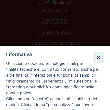
DIOCESI DI
AREZZO
CORTONA
SANSEPOLCRO
Informativa
Utilizziamo cookie o tecnologie simili per
Contatti
finalità tecniche e, con il tuo consenso, anche per
altre finalità ("interazioni e funzionalità semplici",
Piazza del Duomo,1 - 52100 Arezzo
"miglioramento dell'esperienza", "misurazione" e
segreteria@diocesi.arezzo.it
"targeting e pubblicità") come specificato nella
Informativa privacy
cookie policy.
Cliccando su "accetta" acconsenti all'utilizzo dei
cookie. Cliccando su "personalizza" puoi avere