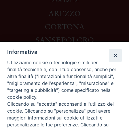
DIOCESI DI
AREZZO
CORTONA
SANSEPOLCRO
Informativa
Utilizziamo cookie o tecnologie simili per
Contatti
finalità tecniche e, con il tuo consenso, anche per
altre finalità ("interazioni e funzionalità semplici",
Piazza del Duomo,1 - 52100 Arezzo
"miglioramento dell'esperienza", "misurazione" e
segreteria@diocesi.arezzo.it
"targeting e pubblicità") come specificato nella
Informativa privacy
cookie policy.
Cliccando su "accetta" acconsenti all'utilizzo dei
cookie. Cliccando su "personalizza" puoi avere
maggiori informazioni sui cookie utilizzati e
Seguici su
personalizzare le tue preferenze. Cliccando su