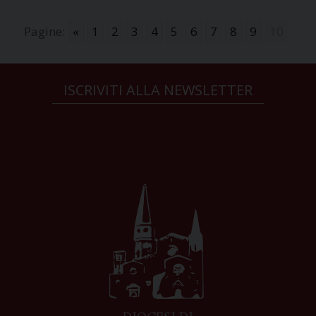
Pagine:
«
1
2
3
4
5
6
7
8
9
10
ISCRIVITI ALLA NEWSLETTER