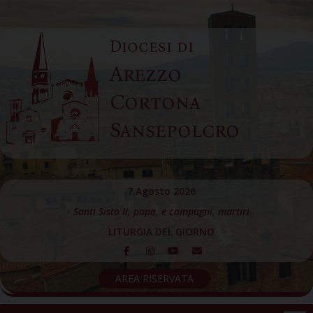
Skip
to
Diocesi di
content
Arezzo
Cortona
Sansepolcro
7 Agosto 2026
Santi Sisto II, papa, e compagni, martiri
LITURGIA DEL GIORNO
AREA RISERVATA