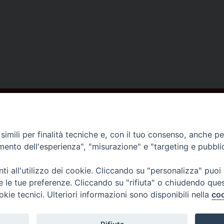
ISCRIVITI ALLA NEWSLETTER
imili per finalità tecniche e, con il tuo consenso, anche per 
amento dell'esperienza", "misurazione" e "targeting e pubbli
Contatti
i all'utilizzo dei cookie. Cliccando su "personalizza" puoi
re le tue preferenze. Cliccando su "rifiuta" o chiudendo que
Piazza del Duomo,1 - 52100 Arezzo
okie tecnici. Ulteriori informazioni sono disponibili nella
coo
segreteria@diocesi.arezzo.it
Informativa privacy