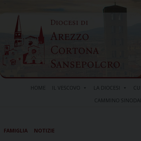
Skip
to
Diocesi di
content
Arezzo
Cortona
Sansepolcro
HOME
IL VESCOVO
LA DIOCESI
CU
CAMMINO SINODALE
FAMIGLIA
NOTIZIE