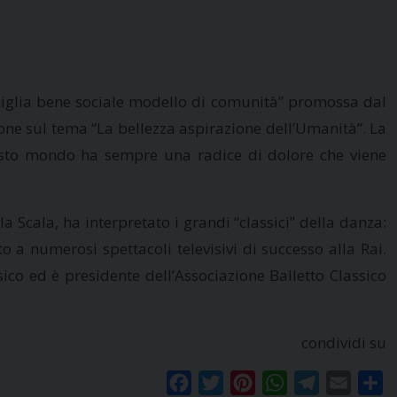
Famiglia bene sociale modello di comunità” promossa dal
ione sul tema “La bellezza aspirazione dell’Umanità”. La
uesto mondo ha sempre una radice di dolore che viene
a Scala, ha interpretato i grandi “classici” della danza:
o a numerosi spettacoli televisivi di successo alla Rai.
co ed è presidente dell’Associazione Balletto Classico
condividi su
Facebook
Twitter
Pinterest
WhatsApp
Telegram
Email
Co