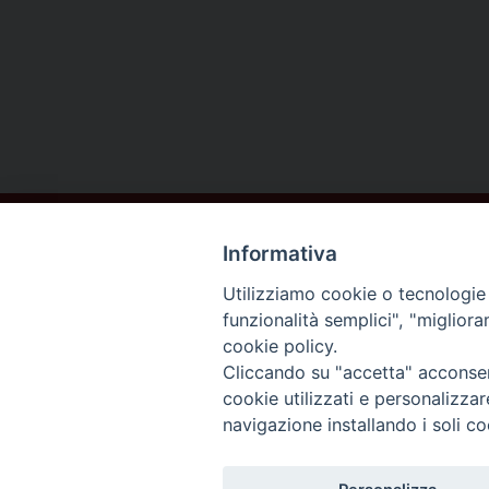
Informativa
Utilizziamo cookie o tecnologie s
funzionalità semplici", "miglior
cookie policy.
DIOCESI DI
Cliccando su "accetta" acconsent
AREZZO
cookie utilizzati e personalizza
navigazione installando i soli co
CORTONA