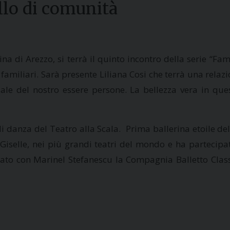
llo di comunità
ina di Arezzo, si terrà il quinto incontro della serie “
amiliari. Sarà presente Liliana Cosi che terrà una relaz
iale del nostro essere persone. La bellezza vera in q
i danza del Teatro alla Scala. Prima ballerina etoile dell
 Giselle, nei più grandi teatri del mondo e ha partecipat
ato con Marinel Stefanescu la Compagnia Balletto Classi