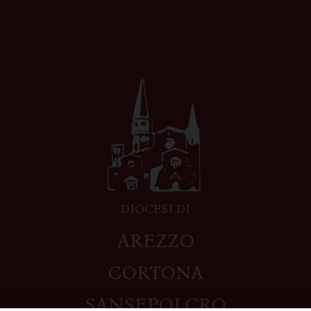
DIOCESI DI
AREZZO
CORTONA
SANSEPOLCRO