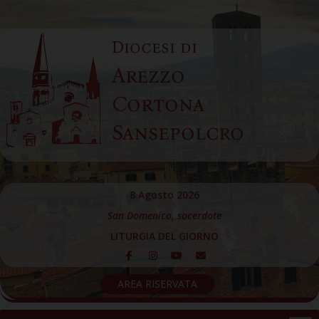
Skip
to
Diocesi di
content
Arezzo
Cortona
Sansepolcro
8 Agosto 2026
San Domenico, sacerdote
LITURGIA DEL GIORNO
AREA RISERVATA