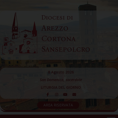
Skip
to
Diocesi di
content
Arezzo
Cortona
Sansepolcro
8 Agosto 2026
San Domenico, sacerdote
LITURGIA DEL GIORNO
AREA RISERVATA