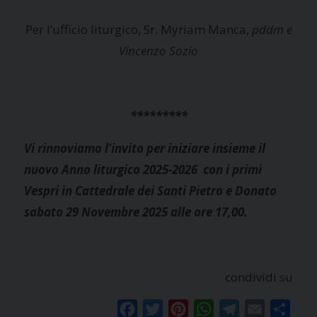
Per l’ufficio liturgico, Sr. Myriam Manca,
pddm e
Vincenzo Sozio
*********
Vi rinnoviamo l’invito per iniziare insieme il
nuovo Anno liturgico 2025-2026 con i primi
Vespri in Cattedrale dei Santi Pietro e Donato
sabato 29 Novembre 2025 alle ore 17,00.
condividi su
Facebook
Twitter
Pinterest
WhatsApp
Telegram
Email
Condi