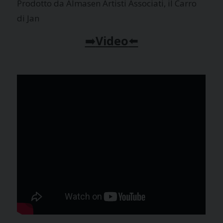
Prodotto da Almasen Artisti Associati, il Carro
di Jan
➡️
Video
⬅️