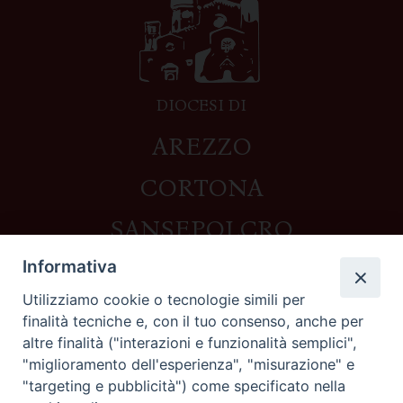
DIOCESI DI
AREZZO
CORTONA
SANSEPOLCRO
Informativa
Utilizziamo cookie o tecnologie simili per
Contatti
finalità tecniche e, con il tuo consenso, anche per
altre finalità ("interazioni e funzionalità semplici",
Piazza del Duomo,1 - 52100 Arezzo
"miglioramento dell'esperienza", "misurazione" e
segreteria@diocesi.arezzo.it
"targeting e pubblicità") come specificato nella
Informativa privacy