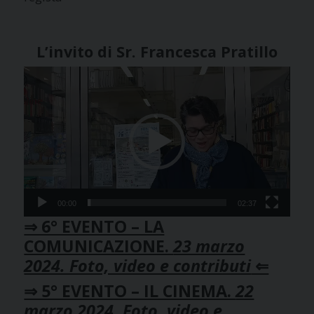
L’invito di Sr. Francesca Pratillo
Video
Player
00:00
02:37
⇒ 6° EVENTO – LA
COMUNICAZIONE.
23 marzo
2024. Foto, video e contributi
⇐
⇒ 5° EVENTO – IL CINEMA.
22
marzo 2024. Foto, video e