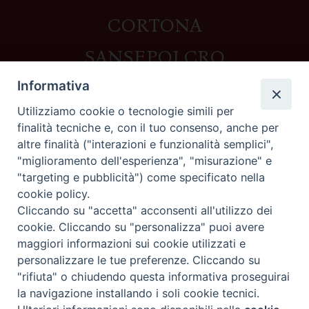
CORTONA
SANSEPOLCRO
Informativa
Utilizziamo cookie o tecnologie simili per
Contatti
finalità tecniche e, con il tuo consenso, anche per
altre finalità ("interazioni e funzionalità semplici",
Piazza del Duomo,1 - 52100 Arezzo
"miglioramento dell'esperienza", "misurazione" e
segreteria@diocesi.arezzo.it
"targeting e pubblicità") come specificato nella
Informativa privacy
cookie policy.
Cliccando su "accetta" acconsenti all'utilizzo dei
cookie. Cliccando su "personalizza" puoi avere
maggiori informazioni sui cookie utilizzati e
Seguici su
personalizzare le tue preferenze. Cliccando su
"rifiuta" o chiudendo questa informativa proseguirai
la navigazione installando i soli cookie tecnici.
Preferenze Cookie