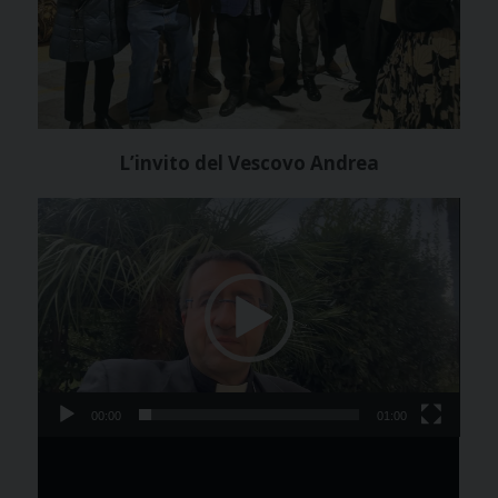
L’invito del Vescovo Andrea
Video
Player
00:00
01:00