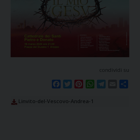
condividi su
Facebook
Twitter
Pinterest
WhatsApp
Telegram
Email
Condi
Linvito-del-Vescovo-Andrea-1