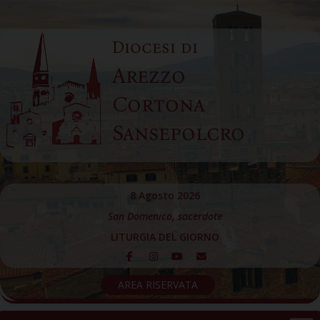
Skip
to
Diocesi di
content
Arezzo
Cortona
Sansepolcro
8 Agosto 2026
San Domenico, sacerdote
LITURGIA DEL GIORNO
AREA RISERVATA