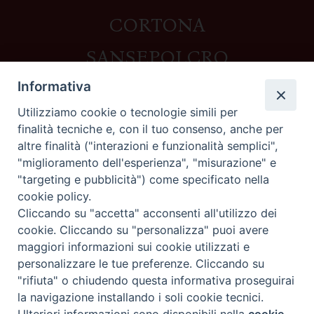
CORTONA
SANSEPOLCRO
Informativa
Utilizziamo cookie o tecnologie simili per
Contatti
finalità tecniche e, con il tuo consenso, anche per
altre finalità ("interazioni e funzionalità semplici",
Piazza del Duomo,1 - 52100 Arezzo
"miglioramento dell'esperienza", "misurazione" e
segreteria@diocesi.arezzo.it
"targeting e pubblicità") come specificato nella
Informativa privacy
cookie policy.
Cliccando su "accetta" acconsenti all'utilizzo dei
cookie. Cliccando su "personalizza" puoi avere
maggiori informazioni sui cookie utilizzati e
Seguici su
personalizzare le tue preferenze. Cliccando su
"rifiuta" o chiudendo questa informativa proseguirai
la navigazione installando i soli cookie tecnici.
Preferenze Cookie