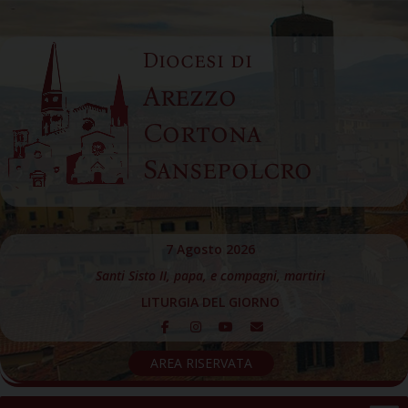
Skip
to
Diocesi di
content
Arezzo
Cortona
Sansepolcro
7 Agosto 2026
Santi Sisto II, papa, e compagni, martiri
LITURGIA DEL GIORNO
AREA RISERVATA