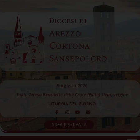
Skip
to
Diocesi di
content
Arezzo
Cortona
Sansepolcro
9 Agosto 2026
Santa Teresa Benedetta della Croce (Edith) Stein, vergine
LITURGIA DEL GIORNO
AREA RISERVATA