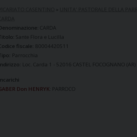
VICARIATO CASENTINO
»
UNITA' PASTORALE DELLA PARR
CARDA
CARDA
Sante Flora e Lucilla
Codice fiscale:
80004420511
Tipo:
Parrocchia
Indirizzo:
Loc. Carda 1 - 52016 CASTEL FOCOGNANO (AR)
Incarichi
GABER Don HENRYK
: PARROCO