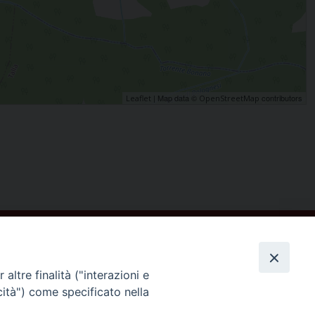
| Map data ©
contributors
Leaflet
OpenStreetMap
altre finalità ("interazioni e
cità") come specificato nella