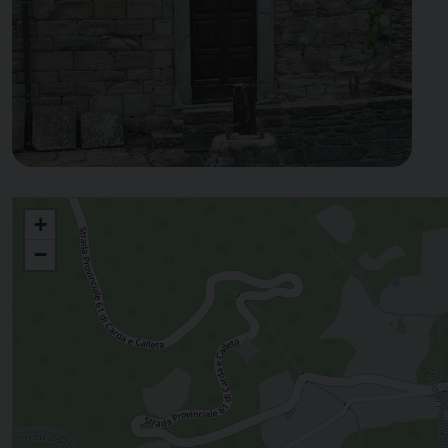
CARDA
+
−