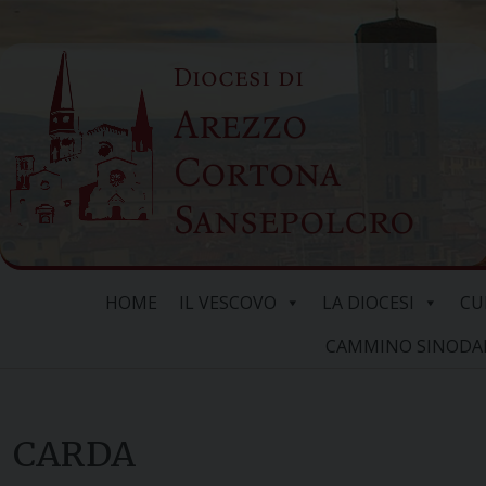
Skip
to
Diocesi di
content
Arezzo
Cortona
Sansepolcro
HOME
IL VESCOVO
LA DIOCESI
CU
CAMMINO SINODALE
CARDA