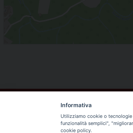
Informativa
Utilizziamo cookie o tecnologie s
funzionalità semplici", "miglior
cookie policy.
DIOCESI DI