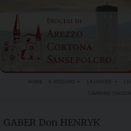
Skip
to
Diocesi di
content
Arezzo
Cortona
Sansepolcro
HOME
IL VESCOVO
LA DIOCESI
CU
CAMMINO SINODALE
GABER Don HENRYK