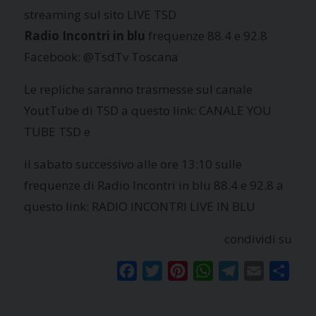
streaming sul sito LIVE TSD
Radio Incontri in blu
frequenze 88.4 e 92.8
Facebook: @TsdTv Toscana
Le repliche saranno trasmesse sul canale
YoutTube di TSD a questo link: CANALE YOU
TUBE TSD e
il sabato successivo alle ore 13:10 sulle
frequenze di Radio Incontri in blu 88.4 e 92.8 a
questo link: RADIO INCONTRI LIVE IN BLU
condividi su
Facebook
Twitter
Pinterest
WhatsApp
Telegram
Email
Condi