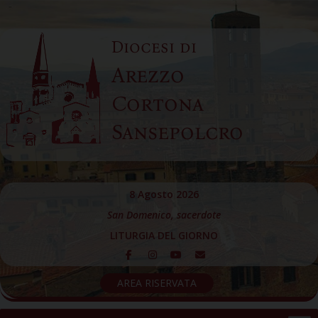
Skip
to
Diocesi di
content
Arezzo
Cortona
Sansepolcro
8 Agosto 2026
San Domenico, sacerdote
LITURGIA DEL GIORNO
AREA RISERVATA