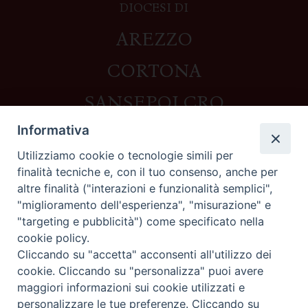
DIOCESI DI
AREZZO
CORTONA
SANSEPOLCRO
Informativa
Utilizziamo cookie o tecnologie simili per
Contatti
finalità tecniche e, con il tuo consenso, anche per
altre finalità ("interazioni e funzionalità semplici",
Piazza del Duomo,1 - 52100 Arezzo
"miglioramento dell'esperienza", "misurazione" e
segreteria@diocesi.arezzo.it
"targeting e pubblicità") come specificato nella
Informativa privacy
cookie policy.
Cliccando su "accetta" acconsenti all'utilizzo dei
cookie. Cliccando su "personalizza" puoi avere
maggiori informazioni sui cookie utilizzati e
Seguici su
personalizzare le tue preferenze. Cliccando su