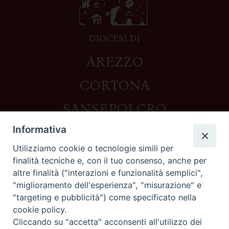
DIOCESI DI
AREZZO
CORTONA
SANSEPOLCRO
Informativa
Utilizziamo cookie o tecnologie simili per
Contatti
finalità tecniche e, con il tuo consenso, anche per
altre finalità ("interazioni e funzionalità semplici",
Piazza del Duomo,1 - 52100 Arezzo
"miglioramento dell'esperienza", "misurazione" e
segreteria@diocesi.arezzo.it
"targeting e pubblicità") come specificato nella
Informativa privacy
cookie policy.
Cliccando su "accetta" acconsenti all'utilizzo dei