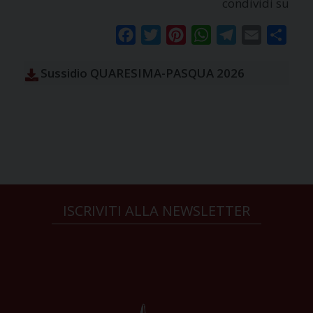
condividi su
Facebook
Twitter
Pinterest
WhatsApp
Telegram
Email
Condi
Sussidio QUARESIMA-PASQUA 2026
ISCRIVITI ALLA NEWSLETTER