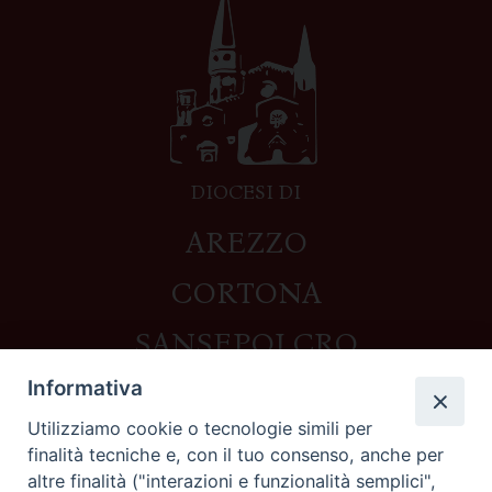
DIOCESI DI
AREZZO
CORTONA
SANSEPOLCRO
Informativa
Utilizziamo cookie o tecnologie simili per
Contatti
finalità tecniche e, con il tuo consenso, anche per
altre finalità ("interazioni e funzionalità semplici",
Piazza del Duomo,1 - 52100 Arezzo