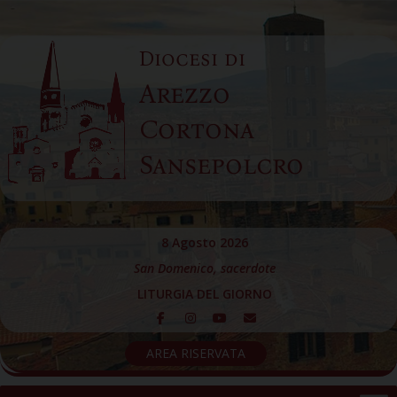
Skip
to
Diocesi di
content
Arezzo
Cortona
Sansepolcro
8 Agosto 2026
San Domenico, sacerdote
LITURGIA DEL GIORNO
AREA RISERVATA