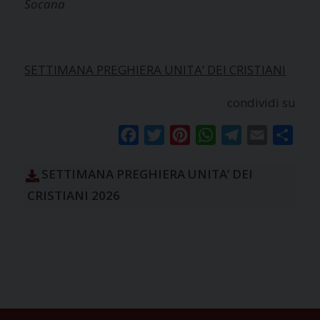
Socana
SETTIMANA PREGHIERA UNITA’ DEI CRISTIANI
condividi su
Facebook
Twitter
Pinterest
WhatsApp
Telegram
Email
Condi
SETTIMANA PREGHIERA UNITA’ DEI
CRISTIANI 2026