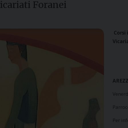
Vicariati Foranei
Corsi 
Vicari
AREZ
Venerd
Parroc
Per in