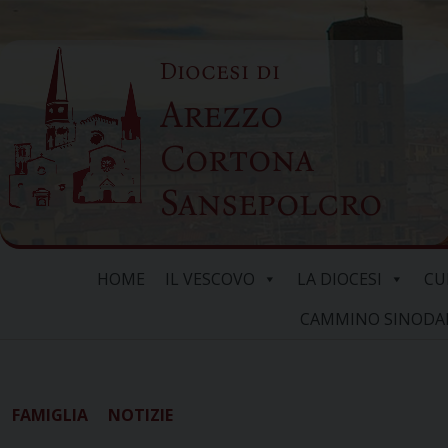
Skip
to
Diocesi di
content
Arezzo
Cortona
Sansepolcro
HOME
IL VESCOVO
LA DIOCESI
CU
CAMMINO SINODALE
FAMIGLIA
NOTIZIE