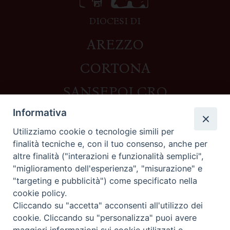
DIOCESI DI
AREZZO
CORTONA
SANSEPOLCRO
Informativa
Utilizziamo cookie o tecnologie simili per
Contatti
finalità tecniche e, con il tuo consenso, anche per
altre finalità ("interazioni e funzionalità semplici",
Piazza del Duomo,1 - 52100 Arezzo
"miglioramento dell'esperienza", "misurazione" e
segreteria@diocesi.arezzo.it
"targeting e pubblicità") come specificato nella
Informativa privacy
cookie policy.
Cliccando su "accetta" acconsenti all'utilizzo dei
cookie. Cliccando su "personalizza" puoi avere