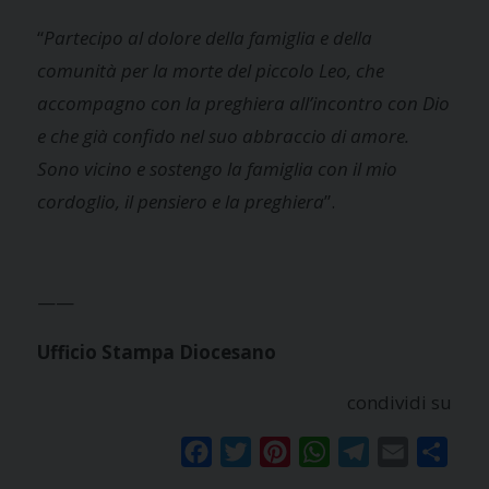
“
Partecipo al dolore della famiglia e della
comunità per la morte del piccolo Leo, che
accompagno con la preghiera all’incontro con Dio
e che già confido nel suo abbraccio di amore.
Sono vicino e sostengo la famiglia con il mio
cordoglio, il pensiero e la preghiera
”.
——
Ufficio Stampa Diocesano
condividi su
Facebook
Twitter
Pinterest
WhatsApp
Telegram
Email
Condi