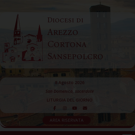
Skip
to
Diocesi di
content
Arezzo
Cortona
Sansepolcro
8 Agosto 2026
San Domenico, sacerdote
LITURGIA DEL GIORNO
AREA RISERVATA