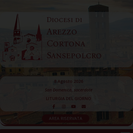
Skip
to
Diocesi di
content
Arezzo
Cortona
Sansepolcro
8 Agosto 2026
San Domenico, sacerdote
LITURGIA DEL GIORNO
AREA RISERVATA