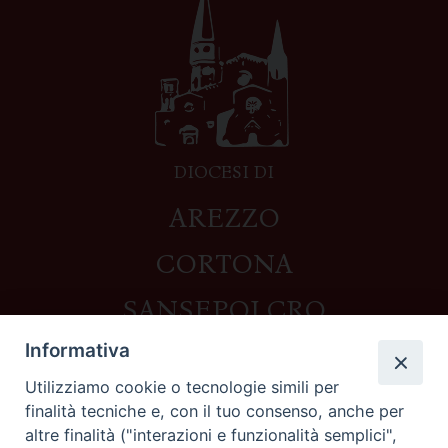
DIOCESI DI
AREZZO
CORTONA
SANSEPOLCRO
Informativa
Utilizziamo cookie o tecnologie simili per
Contatti
finalità tecniche e, con il tuo consenso, anche per
altre finalità ("interazioni e funzionalità semplici",
Piazza del Duomo,1 - 52100 Arezzo