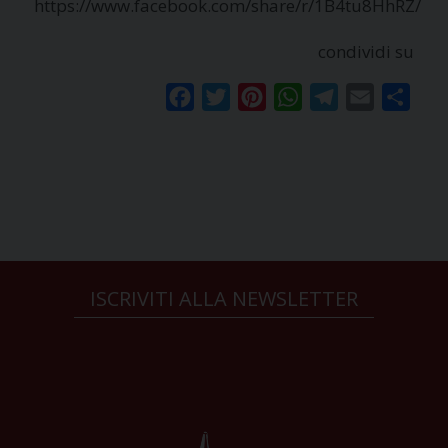
https://www.facebook.com/share/r/1B4tu8HhRZ/
condividi su
Facebook
Twitter
Pinterest
WhatsApp
Telegram
Email
Condi
ISCRIVITI ALLA NEWSLETTER