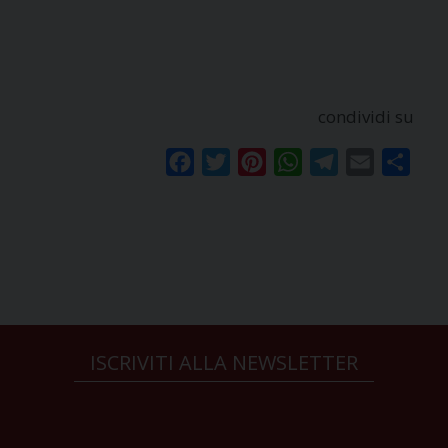
condividi su
Facebook
Twitter
Pinterest
WhatsApp
Telegram
Email
Condi
ISCRIVITI ALLA NEWSLETTER