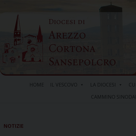
Skip
to
Diocesi di
content
Arezzo
Cortona
Sansepolcro
HOME
IL VESCOVO
LA DIOCESI
CU
CAMMINO SINODALE
NOTIZIE