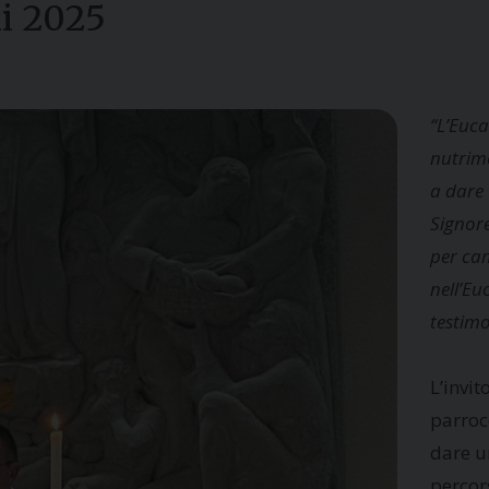
i 2025
“L’Euca
nutrim
a dare 
Signore
per cam
nell’Eu
testimo
L’invit
parroc
dare un
percor