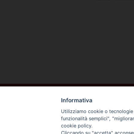
Informativa
Utilizziamo cookie o tecnologie s
funzionalità semplici", "miglior
cookie policy.
DIOCESI DI
Cliccando su "accetta" acconsent