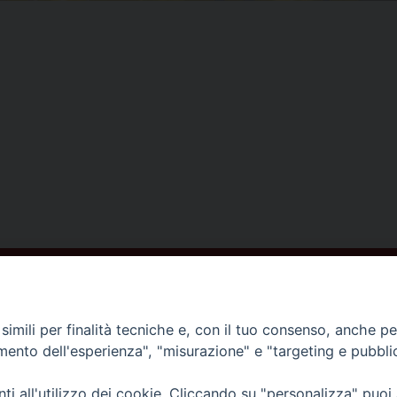
ISCRIVITI ALLA NEWSLETTER
imili per finalità tecniche e, con il tuo consenso, anche per 
amento dell'esperienza", "misurazione" e "targeting e pubbli
Contatti
i all'utilizzo dei cookie. Cliccando su "personalizza" puoi