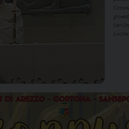
Circon
gioved
San Do
Lucilla