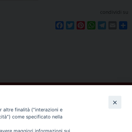
condividi su
Facebook
Twitter
Pinterest
WhatsApp
Telegram
Email
Co
altre finalità ("interazioni e
cità") come specificato nella
Seguici su
 avere maggiori informazioni sui