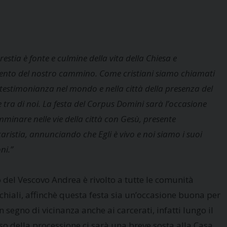
restia è fonte e culmine della vita della Chiesa e
ento del nostro cammino. Come cristiani siamo chiamati
testimonianza nel mondo e nella città della presenza del
 tra di noi. La festa del Corpus Domini sarà l’occasione
minare nelle vie della città con Gesù, presente
caristia, annunciando che Egli è vivo e noi siamo i suoi
ni.”
o del Vescovo Andrea è rivolto a tutte le comunità
chiali, affinchè questa festa sia un’occasione buona per
 segno di vicinanza anche ai carcerati, infatti lungo il
so della processione ci sarà una breve sosta alla Casa