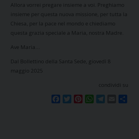
Allora vorrei pregare insieme a voi. Preghiamo
insieme per questa nuova missione, per tutta la
Chiesa, per la pace nel mondo e chiediamo
questa grazia speciale a Maria, nostra Madre.
Ave Maria…
Dal Bollettino della Santa Sede, giovedì 8
maggio 2025
condividi su
Facebook
Twitter
Pinterest
WhatsApp
Telegram
Email
Condi