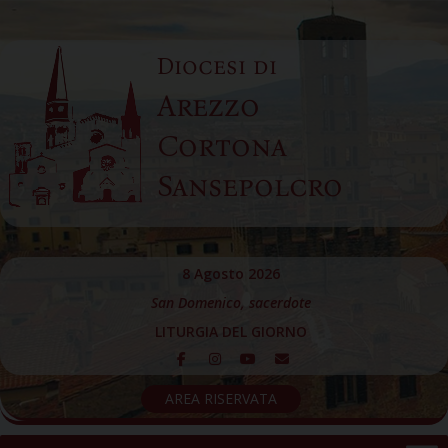
Skip
to
Diocesi di
content
Arezzo
Cortona
Sansepolcro
8 Agosto 2026
San Domenico, sacerdote
LITURGIA DEL GIORNO
AREA RISERVATA