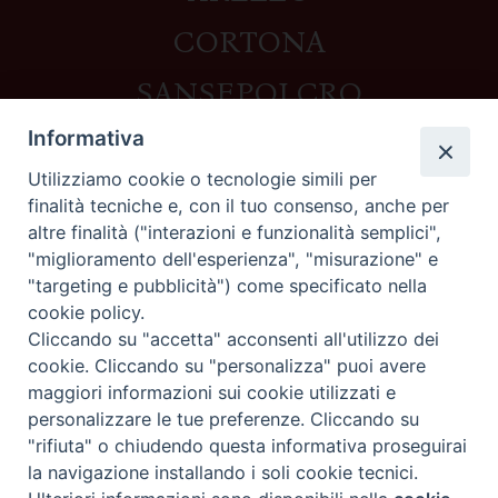
CORTONA
SANSEPOLCRO
Informativa
Utilizziamo cookie o tecnologie simili per
Contatti
finalità tecniche e, con il tuo consenso, anche per
altre finalità ("interazioni e funzionalità semplici",
Piazza del Duomo,1 - 52100 Arezzo
"miglioramento dell'esperienza", "misurazione" e
segreteria@diocesi.arezzo.it
"targeting e pubblicità") come specificato nella
Informativa privacy
cookie policy.
Cliccando su "accetta" acconsenti all'utilizzo dei
cookie. Cliccando su "personalizza" puoi avere
maggiori informazioni sui cookie utilizzati e
Seguici su
personalizzare le tue preferenze. Cliccando su
"rifiuta" o chiudendo questa informativa proseguirai
la navigazione installando i soli cookie tecnici.
Preferenze Cookie