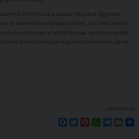
ediamo di contribuire a questa iniziativa regionale
erso le vostre comunità parrocchiali, con mercatini di
cenza, un dono per la Santa Pasqua, da proporre alle
ie come bomboniere per le prime comunioni e per le
condividi su
Facebook
Twitter
Pinterest
WhatsApp
Telegram
Email
Co