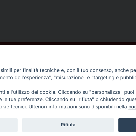
ISCRIVITI ALLA NEWSLETTER
imili per finalità tecniche e, con il tuo consenso, anche per 
amento dell'esperienza", "misurazione" e "targeting e pubbli
Contatti
i all'utilizzo dei cookie. Cliccando su "personalizza" puoi
re le tue preferenze. Cliccando su "rifiuta" o chiudendo que
Piazza del Duomo,1 - 52100 Arezzo
okie tecnici. Ulteriori informazioni sono disponibili nella
coo
segreteria@diocesi.arezzo.it
Informativa privacy
Rifiuta