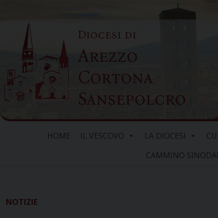
Skip
to
Diocesi di
content
Arezzo
Cortona
Sansepolcro
HOME
IL VESCOVO
LA DIOCESI
CU
CAMMINO SINODALE
NOTIZIE