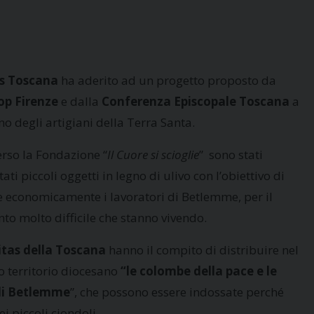
as Toscana
ha aderito ad un progetto proposto da
op Firenze
e dalla
Conferenza Episcopale Toscana
a
no degli artigiani della Terra Santa.
erso la Fondazione “
Il Cuore si scioglie
” sono stati
ati piccoli oggetti in legno di ulivo con l’obiettivo di
e economicamente i lavoratori di Betlemme, per il
o molto difficile che stanno vivendo.
itas della Toscana
hanno il compito di distribuire nel
o territorio diocesano
“le colombe della pace e le
 di Betlemme
”, che possono essere indossate perché
i piccoli ciondoli.