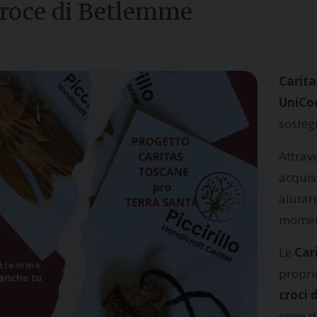
Croce di Betlemme
Carit
UniCo
sosteg
Attrav
acquist
aiutar
moment
Le
Car
propri
croci
sono de