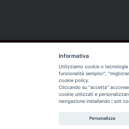
Informativa
Utilizziamo cookie o tecnologie s
funzionalità semplici", "miglior
cookie policy.
DIOCESI DI
Cliccando su "accetta" acconsent
AREZZO
cookie utilizzati e personalizza
navigazione installando i soli co
CORTONA
Personalizza
SANSEPOLCRO