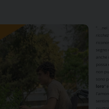
“….nel
ricche
riconos
segno c
anche n
possa e
non può
sono pa
loro
” 
l’amor
sentim
piutto