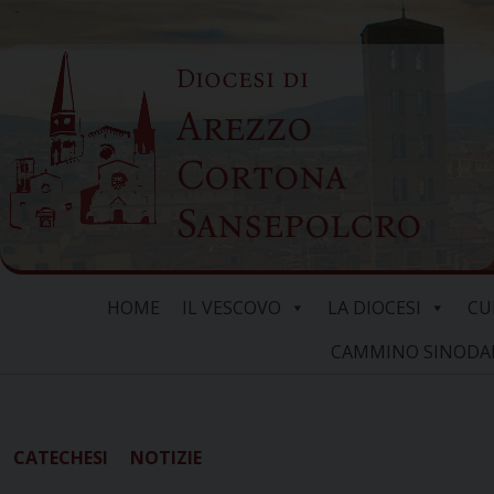
Skip
to
Diocesi di
content
Arezzo
Cortona
Sansepolcro
HOME
IL VESCOVO
LA DIOCESI
CU
CAMMINO SINODALE
CATECHESI
NOTIZIE