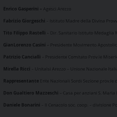
Enrico Gasperini –
Agesci Arezzo
Fabrizio Giorgeschi
– Istituto Madre della Divina Prov
Tito Filippo Rastelli
– Dir. Sanitario Istituto Medaglia
GianLorenzo Casini
– Presidente Movimento Apostolico
Patrizio Cancialli
– Presidente Comitato Prov.le Miseri
Mirella Ricci
– Unitalsi Arezzo – Unione Nazionale Ital
Rappresentante
Ente Nazionali Sordi Sezione prov.le 
Don
Gualtiero Mazzeschi
– Casa per anziani S. Mari
Daniele Bonarini
– Il Cenacolo soc. coop. – divisione P