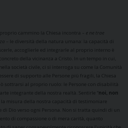
 proprio cammino la Chiesa incontra –
e ne trae
zza
– le diversità della natura umana: la capacità di
cerle, accoglierle ed integrarle al proprio interno è
oncreto della vicinanza a Cristo. In un tempo in cui,
ella società civile, ci si interroga su come la Comunità
ssere di supporto alle Persone più fragili, la Chiesa
 sottrarsi al proprio ruolo: le Persone con disabilità
rte integrante della nostra realtà. Sentirle “
noi, non
è la misura della nostra capacità di testimoniare
e di Dio verso ogni Persona. Non si tratta quindi di un
ento di compassione o di mera carità, quanto
sto di saper consapevolmente riconoscere l’unicità che