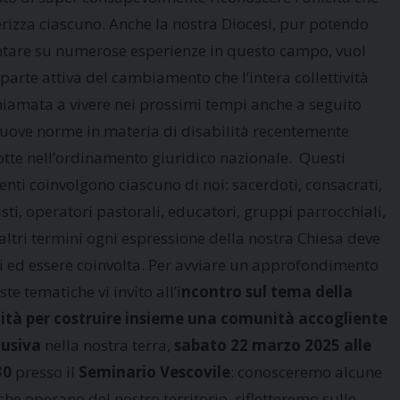
erizza ciascuno. Anche la nostra Diocesi, pur potendo
ntare su numerose esperienze in questo campo, vuol
parte attiva del cambiamento che l’intera collettività
hiamata a vivere nei prossimi tempi anche a seguito
nuove norme in materia di disabilità recentemente
otte nell’ordinamento giuridico nazionale. Questi
nti coinvolgono ciascuno di noi: sacerdoti, consacrati,
sti, operatori pastorali, educatori, gruppi parrocchiali,
 altri termini ogni espressione della nostra Chiesa deve
si ed essere coinvolta. Per avviare un approfondimento
te tematiche vi invito all’i
ncontro sul tema della
lità per costruire insieme una comunità accogliente
lusiva
nella nostra terra,
s
abato 22 marzo 2025 alle
30
presso il
Seminario Vescovile
: conosceremo alcune
che operano del nostro territorio, rifletteremo sulle