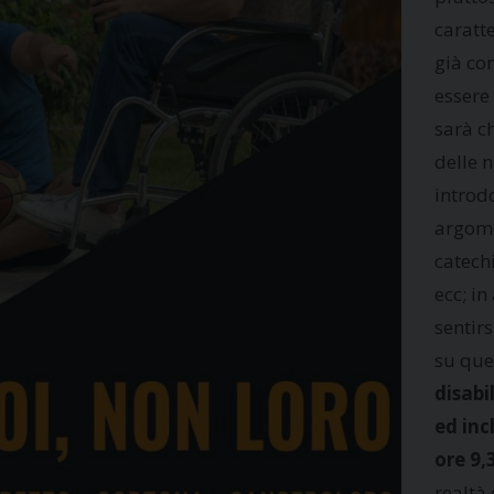
caratt
già co
essere 
sarà c
delle 
introd
argome
catechi
ecc; in
sentir
su ques
disabi
ed inc
ore 9,
realtà 