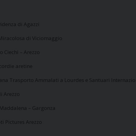
videnza di Agazzi
 Miracolosa di Viciomaggio
 Ciechi – Arezzo
cordie aretine
iana Trasporto Ammalati a Lourdes e Santuari Internazio
di Arezzo
a Maddalena – Gargonza
oti Pictures Arezzo