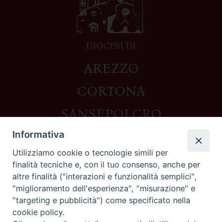
DIOCESI DI
AREZZO
CORTONA
SANSEPOLCRO
Informativa
Utilizziamo cookie o tecnologie simili per
Contatti
finalità tecniche e, con il tuo consenso, anche per
altre finalità ("interazioni e funzionalità semplici",
Piazza del Duomo,1 - 52100 Arezzo
"miglioramento dell'esperienza", "misurazione" e
segreteria@diocesi.arezzo.it
"targeting e pubblicità") come specificato nella
Informativa privacy
cookie policy.