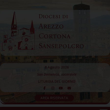
Skip
to
Diocesi di
content
Arezzo
Cortona
Sansepolcro
8 Agosto 2026
San Domenico, sacerdote
LITURGIA DEL GIORNO
AREA RISERVATA