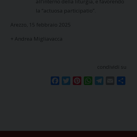
all’interno della liturgia, e favorendo
la “actuosa participatio”.
Arezzo, 15 febbraio 2025
+ Andrea Migliavacca
condividi su
Facebook
Twitter
Pinterest
WhatsApp
Telegram
Email
Condi