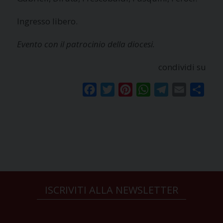
Ingresso libero.
Evento con il patrocinio della diocesi.
condividi su
Facebook
Twitter
Pinterest
WhatsApp
Telegram
Email
Condi
ISCRIVITI ALLA NEWSLETTER