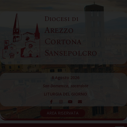
Skip
to
Diocesi di
content
Arezzo
Cortona
Sansepolcro
8 Agosto 2026
San Domenico, sacerdote
LITURGIA DEL GIORNO
AREA RISERVATA