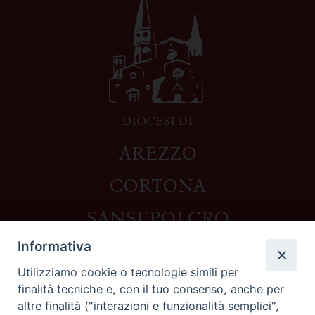
DIOCESI DI
AREZZO
CORTONA
SANSEPOLCRO
Informativa
Utilizziamo cookie o tecnologie simili per
Contatti
finalità tecniche e, con il tuo consenso, anche per
altre finalità ("interazioni e funzionalità semplici",
Piazza del Duomo,1 - 52100 Arezzo