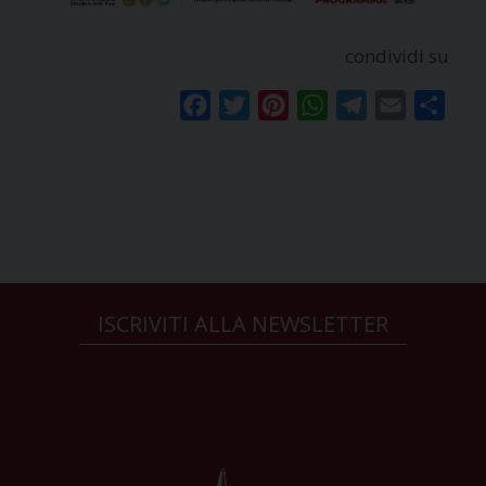
condividi su
Facebook
Twitter
Pinterest
WhatsApp
Telegram
Email
Condi
ISCRIVITI ALLA NEWSLETTER