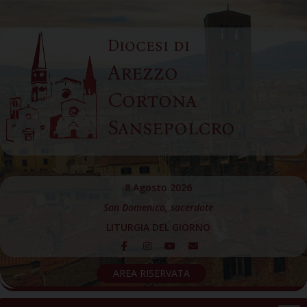
Skip
to
Diocesi di
content
Arezzo
Cortona
Sansepolcro
8 Agosto 2026
San Domenico, sacerdote
LITURGIA DEL GIORNO
AREA RISERVATA