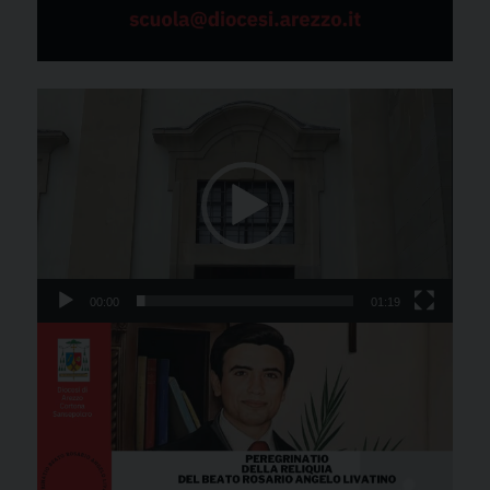
Video
Player
00:00
01:19