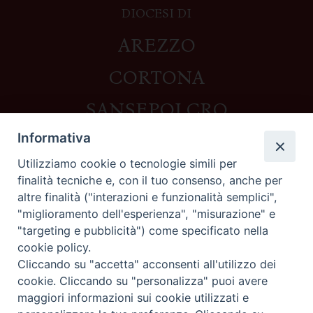
DIOCESI DI
AREZZO
CORTONA
SANSEPOLCRO
Informativa
Utilizziamo cookie o tecnologie simili per
Contatti
finalità tecniche e, con il tuo consenso, anche per
altre finalità ("interazioni e funzionalità semplici",
Piazza del Duomo,1 - 52100 Arezzo
"miglioramento dell'esperienza", "misurazione" e
segreteria@diocesi.arezzo.it
"targeting e pubblicità") come specificato nella
Informativa privacy
cookie policy.
Cliccando su "accetta" acconsenti all'utilizzo dei
cookie. Cliccando su "personalizza" puoi avere
maggiori informazioni sui cookie utilizzati e
Seguici su