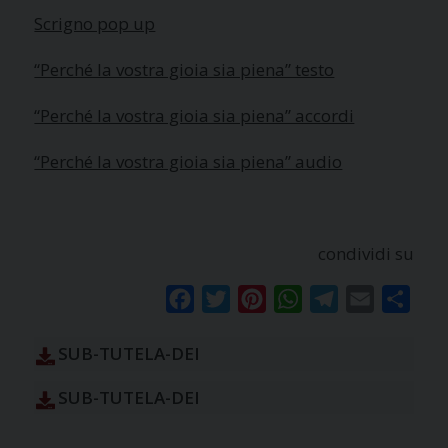
Scrigno pop up
“Perché la vostra gioia sia piena” testo
“Perché la vostra gioia sia piena” accordi
“Perché la vostra gioia sia piena” audio
condividi su
Facebook
Twitter
Pinterest
WhatsApp
Telegram
Email
Condi
SUB-TUTELA-DEI
SUB-TUTELA-DEI