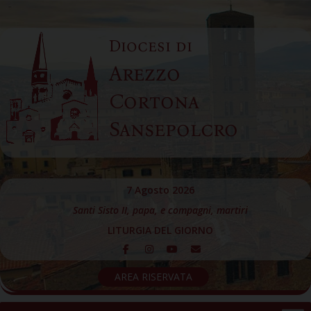
Skip
to
Diocesi di
content
Arezzo
Cortona
Sansepolcro
7 Agosto 2026
Santi Sisto II, papa, e compagni, martiri
LITURGIA DEL GIORNO
AREA RISERVATA