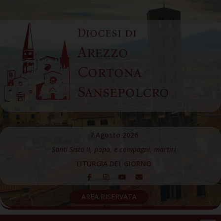
Skip
to
Diocesi di
content
Arezzo
Cortona
Sansepolcro
7 Agosto 2026
Santi Sisto II, papa, e compagni, martiri
LITURGIA DEL GIORNO
AREA RISERVATA