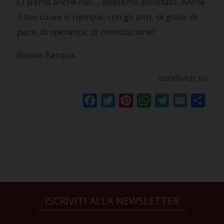
Ci siamo anche noi…, abbiamo ascoltato.
Anche
il tuo cuore si riempie, con gli altri, di gioia, di
pace, di speranza, di consolazione?
Buona Pasqua.
condividi su
Facebook
Twitter
Pinterest
WhatsApp
Telegram
Email
Condi
ISCRIVITI ALLA NEWSLETTER