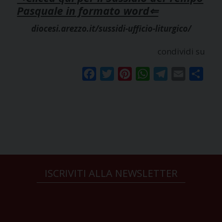
Pasquale in formato word⇐
diocesi.arezzo.it/sussidi-ufficio-liturgico/
condividi su
Facebook
Twitter
Pinterest
WhatsApp
Telegram
Email
Condi
ISCRIVITI ALLA NEWSLETTER