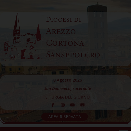
Skip
to
Diocesi di
content
Arezzo
Cortona
Sansepolcro
8 Agosto 2026
San Domenico, sacerdote
LITURGIA DEL GIORNO
AREA RISERVATA