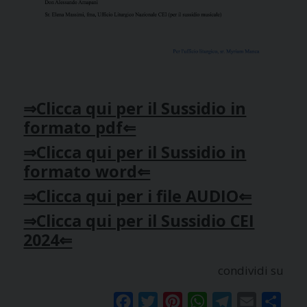
⇒Clicca qui per il Sussidio in
formato pdf⇐
⇒Clicca qui per il Sussidio in
formato word⇐
⇒Clicca qui per i file AUDIO⇐
⇒Clicca qui per il Sussidio CEI
2024⇐
condividi su
Facebook
Twitter
Pinterest
WhatsApp
Telegram
Email
Condi