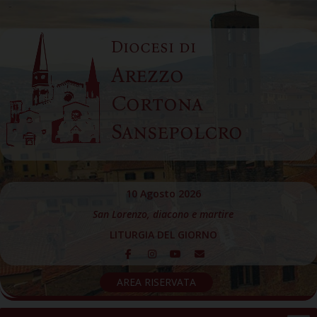
Skip
to
Diocesi di
content
Arezzo
Cortona
Sansepolcro
10 Agosto 2026
San Lorenzo, diacono e martire
LITURGIA DEL GIORNO
AREA RISERVATA