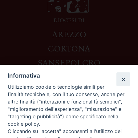
DIOCESI DI
AREZZO
CORTONA
SANSEPOLCRO
Informativa
Utilizziamo cookie o tecnologie simili per
Contatti
finalità tecniche e, con il tuo consenso, anche per
altre finalità ("interazioni e funzionalità semplici",
Piazza del Duomo,1 - 52100 Arezzo
"miglioramento dell'esperienza", "misurazione" e
segreteria@diocesi.arezzo.it
"targeting e pubblicità") come specificato nella
Informativa privacy
cookie policy.
Cliccando su "accetta" acconsenti all'utilizzo dei