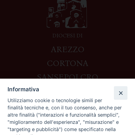
DIOCESI DI
AREZZO
CORTONA
SANSEPOLCRO
Informativa
Utilizziamo cookie o tecnologie simili per
Contatti
finalità tecniche e, con il tuo consenso, anche per
altre finalità ("interazioni e funzionalità semplici",
Piazza del Duomo,1 - 52100 Arezzo
"miglioramento dell'esperienza", "misurazione" e
segreteria@diocesi.arezzo.it
"targeting e pubblicità") come specificato nella
Informativa privacy